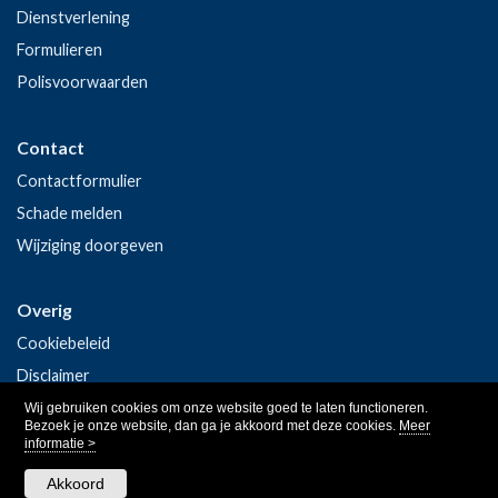
Dienstverlening
Formulieren
Polisvoorwaarden
Contact
Contactformulier
Schade melden
Wijziging doorgeven
Overig
Cookiebeleid
Disclaimer
Privacy
Wij gebruiken cookies om onze website goed te laten functioneren.
Bezoek je onze website, dan ga je akkoord met deze cookies.
Meer
informatie >
Akkoord