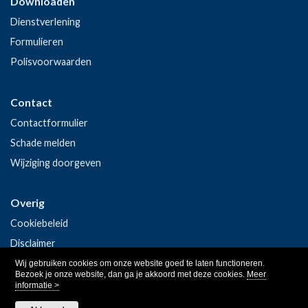
Downloaden
Dienstverlening
Formulieren
Polisvoorwaarden
Contact
Contactformulier
Schade melden
Wijziging doorgeven
Overig
Cookiebeleid
Disclaimer
Privacy
Wij gebruiken cookies om onze website goed te laten functioneren.
Bezoek je onze website, dan ga je akkoord met deze cookies.
Meer
informatie >