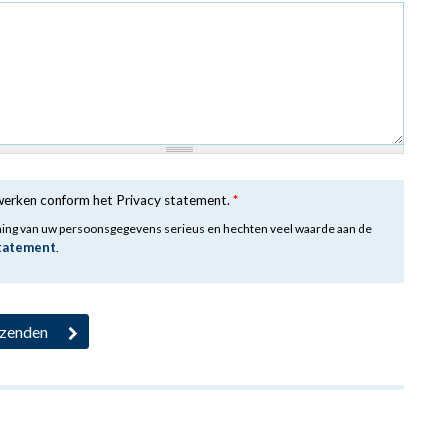
rwerken conform het Privacy statement.
*
ming van uw persoonsgegevens serieus en hechten veel waarde aan de
statement
.