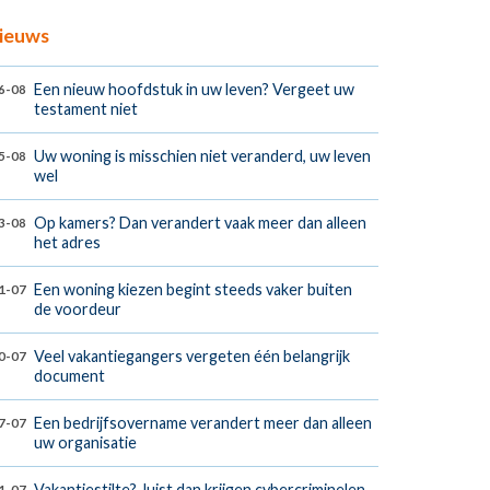
ieuws
Een nieuw hoofdstuk in uw leven? Vergeet uw
6-08
testament niet
Uw woning is misschien niet veranderd, uw leven
5-08
wel
Op kamers? Dan verandert vaak meer dan alleen
3-08
het adres
Een woning kiezen begint steeds vaker buiten
1-07
de voordeur
Veel vakantiegangers vergeten één belangrijk
0-07
document
Een bedrijfsovername verandert meer dan alleen
7-07
uw organisatie
Vakantiestilte? Juist dan krijgen cybercriminelen
1-07