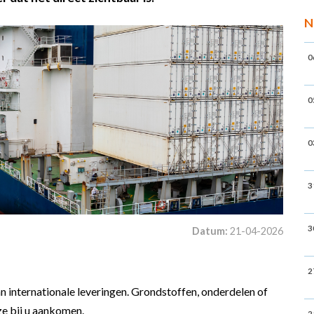
N
0
0
0
3
3
Datum:
21-04-2026
2
 van internationale leveringen. Grondstoffen, onderdelen of
ze bij u aankomen.
2