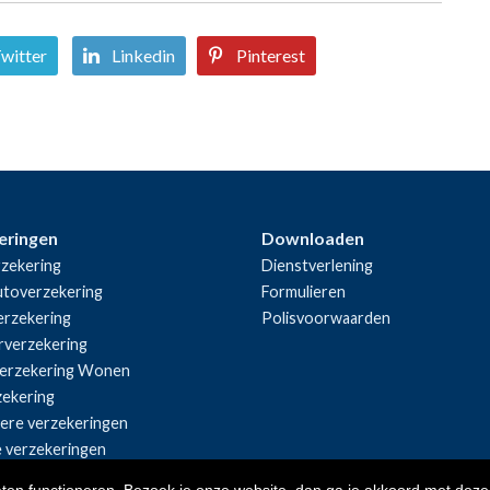
witter
Linkedin
Pinterest
eringen
Downloaden
zekering
Dienstverlening
utoverzekering
Formulieren
rzekering
Polisvoorwaarden
rverzekering
erzekering Wonen
zekering
iere verzekeringen
e verzekeringen