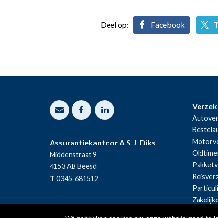
Deel op:
Facebook
T
Verzek
Autover
Bestela
Motorve
Assurantiekantoor A.S.J. Diks
Oldtime
Middenstraat 9
Pakketv
4153 AB
Beesd
Reisver
T
0345-681512
Particul
Zakelijk