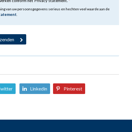
rwerken conform het Privacy statement.
*
ming van uw persoonsgegevens serieus en hechten veel waarde aan de
statement
.
witter
Linkedin
Pinterest