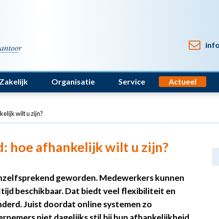
inf
Zakelijk
Organisatie
Service
Actueel
lijk wilt u zijn?
 hoe afhankelijk wilt u zijn?
 vanzelfsprekend geworden. Medewerkers kunnen
ijd beschikbaar. Dat biedt veel flexibiliteit en
nderd. Juist doordat online systemen zo
nemers niet dagelijks stil bij hun afhankelijkheid