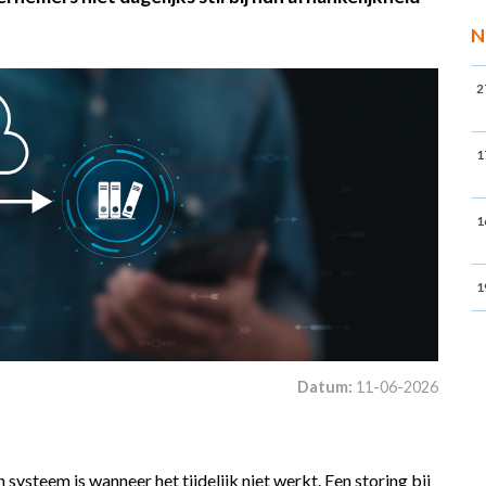
N
2
1
1
1
Datum:
11-06-2026
ysteem is wanneer het tijdelijk niet werkt. Een storing bij