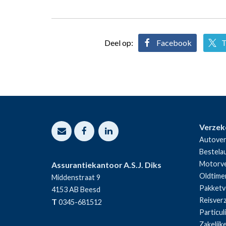
Deel op:
Facebook
T
Verzek
Autover
Bestela
Motorve
Assurantiekantoor A.S.J. Diks
Oldtime
Middenstraat 9
Pakketv
4153 AB
Beesd
Reisver
T
0345-681512
Particul
Zakelijk