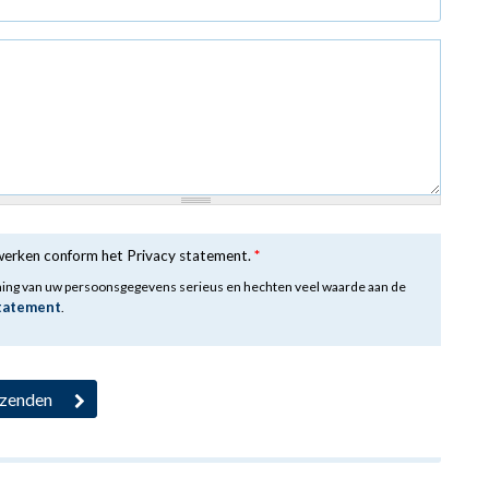
rwerken conform het Privacy statement.
*
ming van uw persoonsgegevens serieus en hechten veel waarde aan de
statement
.