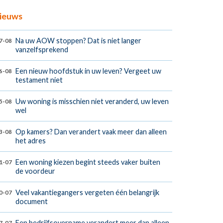
ieuws
Na uw AOW stoppen? Dat is niet langer
7-08
vanzelfsprekend
Een nieuw hoofdstuk in uw leven? Vergeet uw
6-08
testament niet
Uw woning is misschien niet veranderd, uw leven
5-08
wel
Op kamers? Dan verandert vaak meer dan alleen
3-08
het adres
Een woning kiezen begint steeds vaker buiten
1-07
de voordeur
Veel vakantiegangers vergeten één belangrijk
0-07
document
Een bedrijfsovername verandert meer dan alleen
7-07