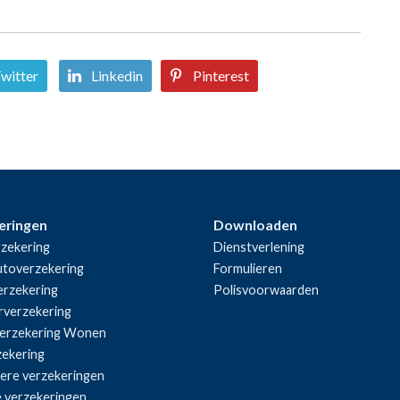
witter
Linkedin
Pinterest
eringen
Downloaden
zekering
Dienstverlening
utoverzekering
Formulieren
rzekering
Polisvoorwaarden
rverzekering
erzekering Wonen
zekering
iere verzekeringen
e verzekeringen