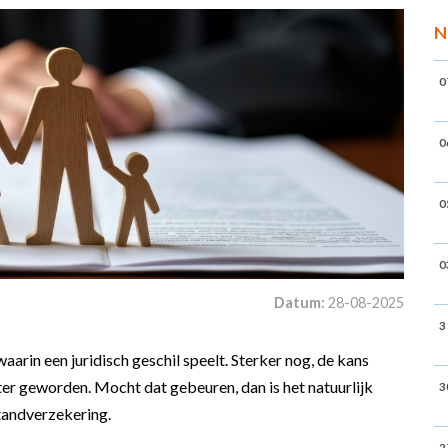
N
0
0
0
0
Datum:
28-08-2025
3
arin een juridisch geschil speelt. Sterker nog, de kans
ter geworden. Mocht dat gebeuren, dan is het natuurlijk
3
standverzekering.
2