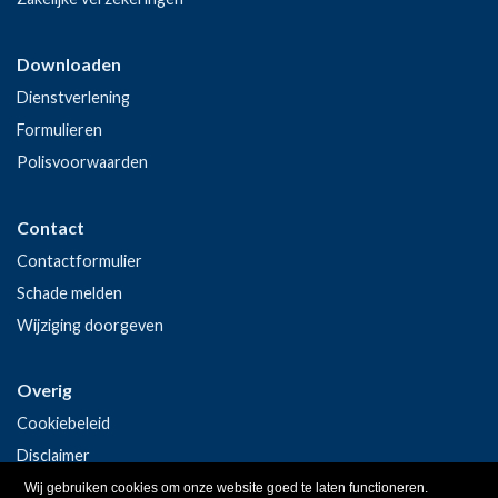
Downloaden
Dienstverlening
Formulieren
Polisvoorwaarden
Contact
Contactformulier
Schade melden
Wijziging doorgeven
Overig
Cookiebeleid
Disclaimer
Privacy
Wij gebruiken cookies om onze website goed te laten functioneren.