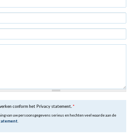
rwerken conform het Privacy statement.
*
ming van uw persoonsgegevens serieus en hechten veel waarde aan de
statement
.