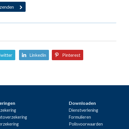
witter
Linkedin
Pinterest
eringen
Downloaden
zekering
Dienstverlening
utoverzekering
Formulieren
rzekering
Polisvoorwaarden