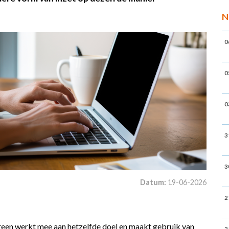
N
0
0
0
3
3
Datum:
19-06-2026
2
ereen werkt mee aan hetzelfde doel en maakt gebruik van
2