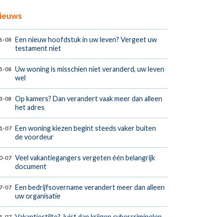
ieuws
Een nieuw hoofdstuk in uw leven? Vergeet uw
6-08
testament niet
Uw woning is misschien niet veranderd, uw leven
5-08
wel
Op kamers? Dan verandert vaak meer dan alleen
3-08
het adres
Een woning kiezen begint steeds vaker buiten
1-07
de voordeur
Veel vakantiegangers vergeten één belangrijk
0-07
document
Een bedrijfsovername verandert meer dan alleen
7-07
uw organisatie
Vakantiestilte? Juist dan krijgen cybercriminelen
1-07