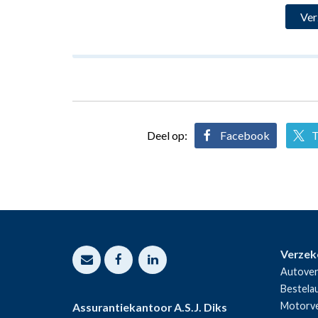
Deel op:
Facebook
T
Verzek
Autover
Bestela
Motorve
Assurantiekantoor A.S.J. Diks