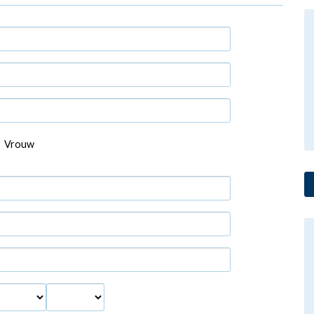
Vrouw
aand
Jaar