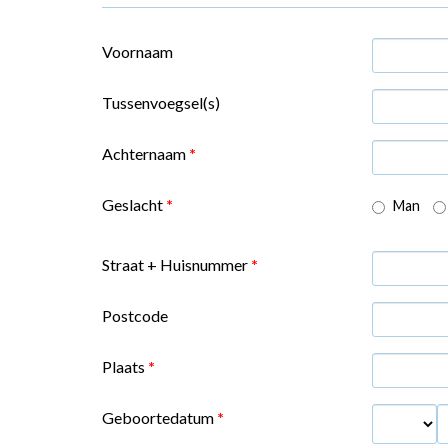
Voornaam
Tussenvoegsel(s)
Achternaam
*
Geslacht
*
Man
Straat + Huisnummer
*
Postcode
Plaats
*
Geboortedatum
*
Dag
M