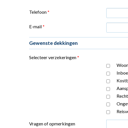
Telefoon
*
E-mail
*
Gewenste dekkingen
Selecteer verzekeringen
*
Woonh
Inboe
Kostb
Aansp
Recht
Ongev
Reisv
Vragen of opmerkingen