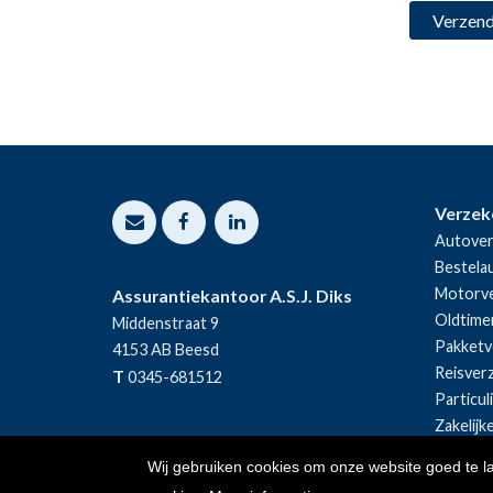
Verzek
Autover
Bestela
Motorve
Assurantiekantoor A.S.J. Diks
Oldtime
Middenstraat 9
Pakketv
4153 AB
Beesd
Reisver
T
0345-681512
Particul
Zakelijk
Wij gebruiken cookies om onze website goed te l