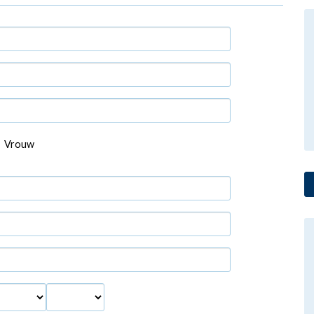
Vrouw
aand
Jaar