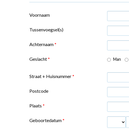
Voornaam
Tussenvoegsel(s)
Achternaam
*
Geslacht
*
Man
Straat + Huisnummer
*
Postcode
Plaats
*
Geboortedatum
*
Dag
M