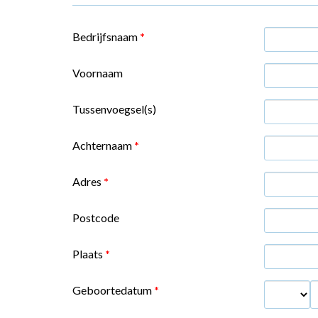
Bedrijfsnaam
*
Voornaam
Tussenvoegsel(s)
Achternaam
*
Adres
*
Postcode
Plaats
*
Geboortedatum
*
Dag
M