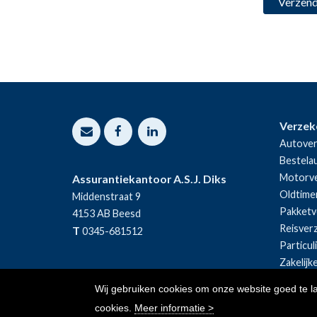
Verzek
Autover
Bestela
Motorve
Assurantiekantoor A.S.J. Diks
Oldtime
Middenstraat 9
Pakketv
4153 AB
Beesd
Reisver
T
0345-681512
Particul
Zakelijk
Wij gebruiken cookies om onze website goed te l
cookies.
Meer informatie >