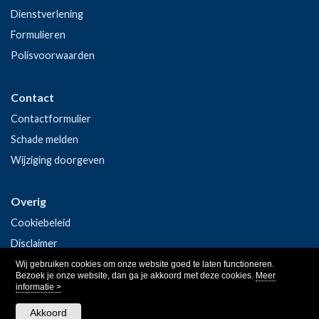
Dienstverlening
Formulieren
Polisvoorwaarden
Contact
Contactformulier
Schade melden
Wijziging doorgeven
Overig
Cookiebeleid
Disclaimer
Privacy
Wij gebruiken cookies om onze website goed te laten functioneren.
Bezoek je onze website, dan ga je akkoord met deze cookies.
Meer
informatie >
Akkoord