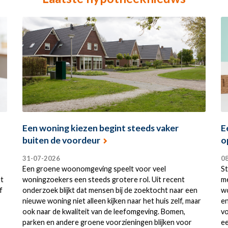
Een woning kiezen begint steeds vaker
E
buiten de voordeur
o
31-07-2026
0
Een groene woonomgeving speelt voor veel
St
et
woningzoekers een steeds grotere rol. Uit recent
me
f
onderzoek blijkt dat mensen bij de zoektocht naar een
wo
nieuwe woning niet alleen kijken naar het huis zelf, maar
en
ook naar de kwaliteit van de leefomgeving. Bomen,
vo
parken en andere groene voorzieningen blijken voor
ee