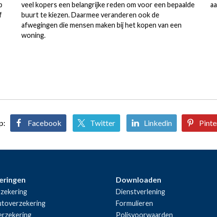
p
veel kopers een belangrijke reden om voor een bepaalde
aa
f
buurt te kiezen. Daarmee veranderen ook de
afwegingen die mensen maken bij het kopen van een
woning.
p:
Facebook
Twitter
Linkedin
Pinte
eringen
Downloaden
zekering
Dienstverlening
utoverzekering
Formulieren
rzekering
Polisvoorwaarden