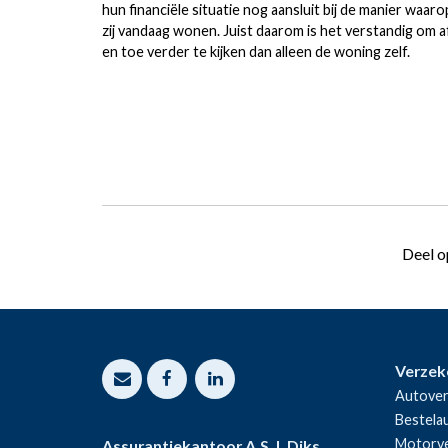
hun financiële situatie nog aansluit bij de manier waaro
zij vandaag wonen. Juist daarom is het verstandig om a
en toe verder te kijken dan alleen de woning zelf.
Deel o
Verzek
Autover
Bestela
Motorve
Assurantiekantoor A.S.J. Diks