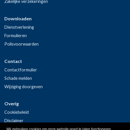
Zakelijke verzekeringen
Downloaden
Dienstverlening
Formulieren
Polisvoorwaarden
Contact
Contactformulier
Schade melden
Wijziging doorgeven
Overig
Cookiebeleid
Disclaimer
Privacy
Wij gebruiken cookies om onze website goed te laten functioneren.