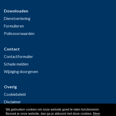
Downloaden
Dienstverlening
Formulieren
Polisvoorwaarden
Contact
Contactformulier
Schade melden
Wijziging doorgeven
Overig
Cookiebeleid
Disclaimer
Privacy
Wij gebruiken cookies om onze website goed te laten functioneren.
Bezoek je onze website, dan ga je akkoord met deze cookies.
Meer